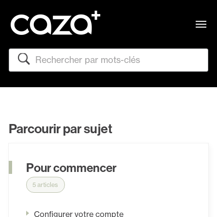
Me
Rechercher
Parcourir par sujet
Pour commencer
5 articles
Configurer votre compte